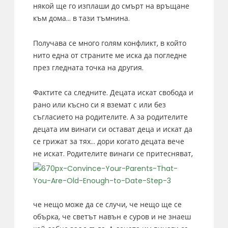
някой ще го изплаши до смърт на връщане
към дома… в тази тъмнина.
Получава се много голям конфликт, в който
нито една от страните ме иска да погледне
през гледната точка на другия.
Фактите са следните. Децата искат свобода и
рано или късно си я вземат с или без
съгласието на родителите. А за родителите
децата им винаги си остават деца и искат да
се грижат за тях… дори когато децата вече
не искат.
Родителите винаги се притесняват,
че нещо може да се случи, че нещо ще се
обърка, че светът навън е суров и не знаеш