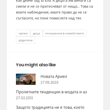
кой дебне зад ъгъла. А децата им винаги са
смели и не се притесняват от нищо… Това са
моите наблюдение, имате право да не се
съгласите, но поне помислете над тях.
Tags
грижи
деца
отношения в семейството
родители
You might also like
Новата Ариел
27.05.2023
Пролетните тенденции в модата и аз
27.02.2013
Защото традицията не е това, което