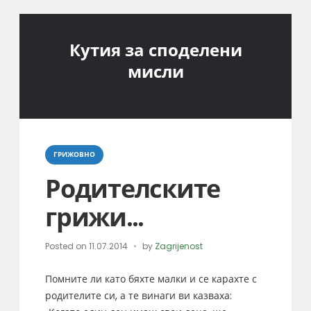
Кутия за споделени
мисли
Categories
ГРИЖОВНО
Родителските
грижи…
Posted on
11.07.2014
by
Zagrijenost
Помните ли като бяхте малки и се карахте с
родителите си, а те винаги ви казваха: