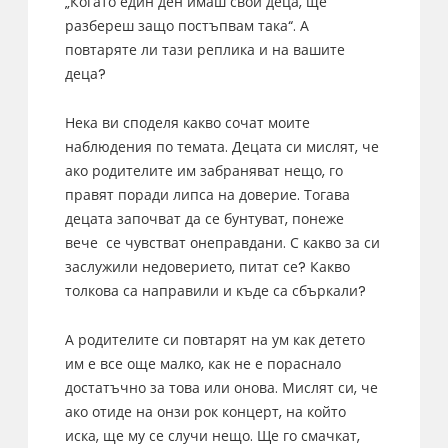
„Когато един ден имаш свои деца, ще
разбереш защо постъпвам така“. А
повтаряте ли тази реплика и на вашите
деца?
Нека ви споделя какво сочат моите
наблюдения по темата. Децата си мислят, че
ако родителите им забраняват нещо, го
правят поради липса на доверие. Тогава
децата започват да се бунтуват, понеже
вече се чувстват онеправдани. С какво за си
заслужили недоверието, питат се? Какво
толкова са направили и къде са сбъркали?
А родителите си повтарят на ум как детето
им е все още малко, как не е пораснало
достатъчно за това или онова. Мислят си, че
ако отиде на онзи рок концерт, на който
иска, ще му се случи нещо. Ще го смачкат,