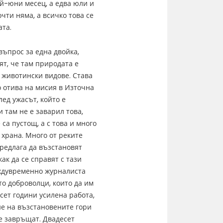
ай-юни месец, а едва юли и
чти няма, а всичко това се
ата.
въпрос за една двойка,
ят, че там природата е
а животински видове. Става
о отива на мисия в Източна
лед ужасът, който е
 там не е заварил това,
 са пустощ, а с това и много
 храна. Много от реките
предлага да възстановят
как да се справят с тази
еждувременно журналиста
то доброволци, които да им
есет години усилена работа,
ие на възстановените гори
е завръщат. Двадесет