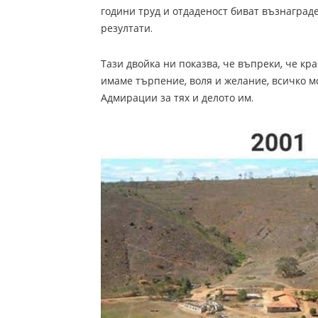
години труд и отдаденост биват възнаград
резултати.
Тази двойка ни показва, че въпреки, че кра
имаме търпение, воля и желание, всичко мо
Адмирации за тях и делото им.