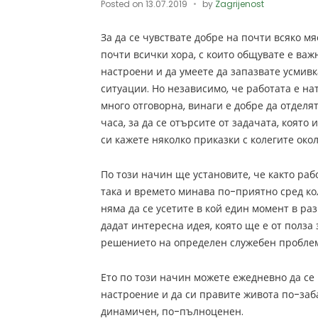
Posted on
13.07.2019
by
Zagrijenost
За да се чувствате добре на почти всяко мя
почти всички хора, с които общувате е важ
настроени и да умеете да запазвате усмивк
ситуации. Но независимо, че работата е на
много отговорна, винаги е добре да отделя
часа, за да се отърсите от задачата, която
си кажете няколко приказки с колегите окол
По този начин ще установите, че както раб
така и времето минава по-приятно сред ко
няма да се усетите в кой един момент в раз
дадат интересна идея, която ще е от полза
решението на определен служебен проблем,
Ето по този начин можете ежедневно да се 
настроение и да си правите живота по-заб
динамичен, по-пълноценен.