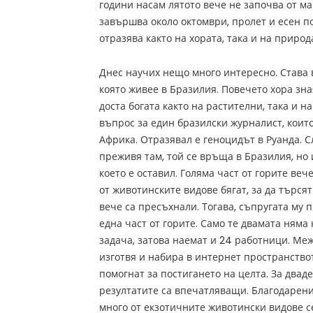
години насам лятото вече не започва от м
завършва около октомври, пролет и есен по
отразява както на хората, така и на природ
Днес научих нещо много интересно. Става 
която живее в Бразилия. Повечето хора зна
доста богата както на растителни, така и н
въпрос за един бразилски журналист, коит
Африка. Отразявал е геноцидът в Руанда. С
преживя там, той се връща в Бразилия, но и
което е оставил. Голяма част от горите вече
от животинските видове бягат, за да търсят
вече са пресъхнали. Тогава, съпругата му 
една част от горите. Само те двамата няма 
задача, затова наемат и 24 работници. М
изготвя и набира в интернет пространство
помогнат за постигането на целта. За двад
резултатите са впечатляващи. Благодарен
много от екзотичните животински видове с