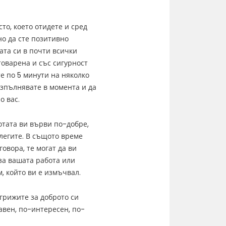
сто, което отидете и сред
но да сте позитивно
ата си в почти всички
товарена и със сигурност
те по 5 минути на няколко
 изпълнявате в момента и да
о вас.
отата ви върви по-добре,
легите. В същото време
говора, те могат да ви
 за вашата работа или
 който ви е измъчвал.
грижите за доброто си
авен, по-интересен, по-