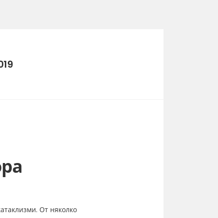
019
ора
катаклизми. От няколко