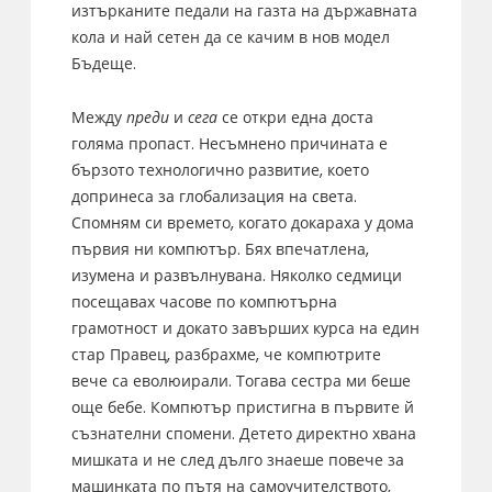
изтърканите педали на газта на държавната
кола и най сетен да се качим в нов модел
Бъдеще.
Между
преди
и
сега
се откри една доста
голяма пропаст. Несъмнено причината е
бързото технологично развитие, което
допринеса за глобализация на света.
Спомням си времето, когато докараха у дома
първия ни компютър. Бях впечатлена,
изумена и развълнувана. Няколко седмици
посещавах часове по компютърна
грамотност и докато завърших курса на един
стар Правец, разбрахме, че компютрите
вече са еволюирали. Тогава сестра ми беше
още бебе. Компютър пристигна в първите й
съзнателни спомени. Детето директно хвана
мишката и не след дълго знаеше повече за
машинката по пътя на самоучителството,