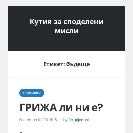
Кутия за споделени
мисли
Етикет:
бъдеще
Categories
ГРИЖОВНО
ГРИЖА ли ни е?
Posted on
02.09.2015
by
Zagrijenost