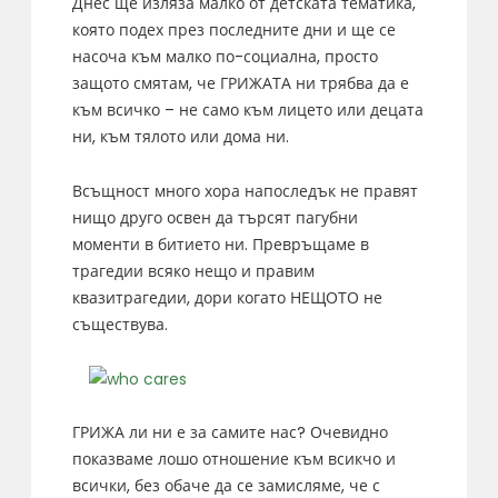
Днес ще изляза малко от детската тематика,
която подех през последните дни и ще се
насоча към малко по-социална, просто
защото смятам, че ГРИЖАТА ни трябва да е
към всичко – не само към лицето или децата
ни, към тялото или дома ни.
Всъщност много хора напоследък не правят
нищо друго освен да търсят пагубни
моменти в битието ни. Превръщаме в
трагедии всяко нещо и правим
квазитрагедии, дори когато НЕЩОТО не
съществува.
ГРИЖА ли ни е за самите нас? Очевидно
показваме лошо отношение към всикчо и
всички, без обаче да се замисляме, че с