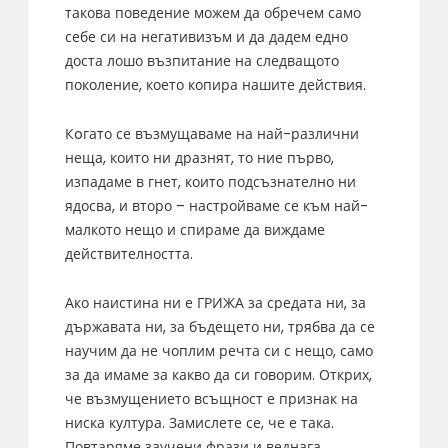
такова поведение можем да обречем само
себе си на негативизъм и да дадем едно
доста лошо възпитание на следващото
поколение, което копира нашите действия.
Кoгато се възмущаваме на най-различни
неща, които ни дразнят, то ние първо,
изпадаме в гнет, които подсъзнателно ни
ядосва, и второ – настройваме се към най-
малкото нещо и спираме да виждаме
действителността.
Ако наистина ни е ГРИЖА за средата ни, за
държавата ни, за бъдещето ни, трябва да се
научим да не чоплим речта си с нещо, само
за да имаме за какво да си говорим. Открих,
че възмущението всъщност е признак на
ниска култура. Замислете се, че е така.
Повтаряме заучени фрази и веднага