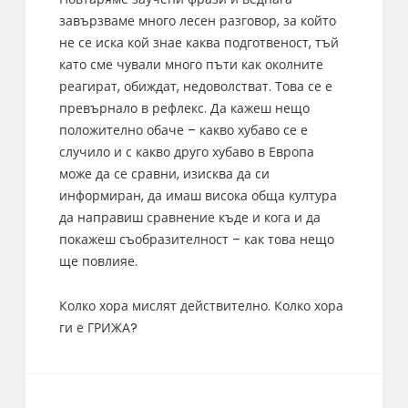
завързваме много лесен разговор, за който
не се иска кой знае каква подготвеност, тъй
като сме чували много пъти как околните
реагират, обиждат, недоволстват. Това се е
превърнало в рефлекс. Да кажеш нещо
положително обаче – какво хубаво се е
случило и с какво друго хубаво в Европа
може да се сравни, изисква да си
информиран, да имаш висока обща култура
да направиш сравнение къде и кога и да
покажеш съобразителност – как това нещо
ще повлияе.
Колко хора мислят действително. Колко хора
ги е ГРИЖА?