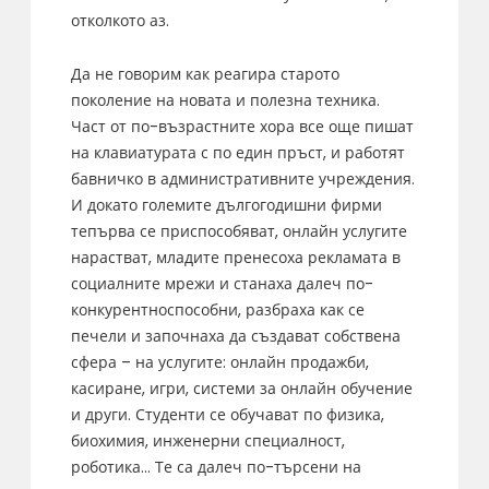
отколкото аз.
Да не говорим как реагира старото
поколение на новата и полезна техника.
Част от по-възрастните хора все още пишат
на клавиатурата с по един пръст, и работят
бавничко в административните учреждения.
И докато големите дългогодишни фирми
тепърва се приспособяват, онлайн услугите
нарастват, младите пренесоха рекламата в
социалните мрежи и станаха далеч по-
конкурентноспособни, разбраха как се
печели и започнаха да създават собствена
сфера – на услугите: онлайн продажби,
касиране, игри, системи за онлайн обучение
и други. Студенти се обучават по физика,
биохимия, инженерни специалност,
роботика… Те са далеч по-търсени на