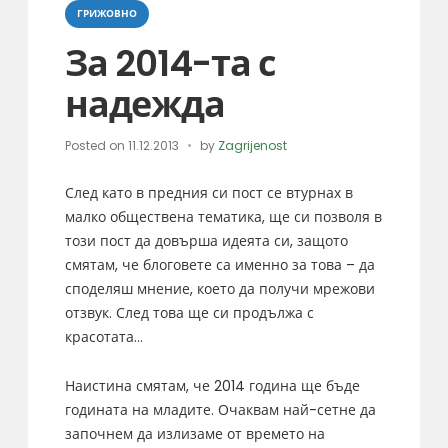
Categories
ГРИЖОВНО
За 2014-та с
надежда
Posted on
11.12.2013
by
Zagrijenost
След като в предния си пост се втурнах в
малко обществена тематика, ще си позволя в
този пост да довърша идеята си, защото
смятам, че блоговете са именно за това – да
споделяш мнение, което да получи мрежови
отзвук. След това ще си продължа с
красотата…
Наистина смятам, че 2014 година ще бъде
годината на младите. Очаквам най-сетне да
започнем да излизаме от времето на