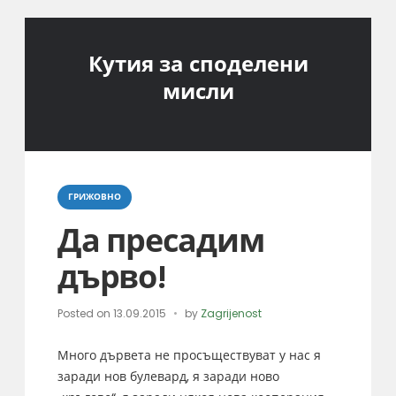
Кутия за споделени
мисли
Categories
ГРИЖОВНО
Да пресадим
дърво!
Posted on
13.09.2015
by
Zagrijenost
Много дървета не просъществуват у нас я
заради нов булевард, я заради ново