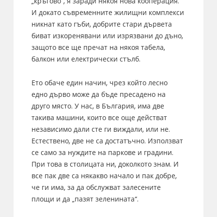
„кръгово“, я заради някоя нова кооперация.
И докато съвременните жилищни комплекси
никнат като гъби, добрите стари дървета
биват изкоренявани или изрязвани до дъно,
защото все ще пречат на някоя табела,
балкон или електрически стълб.
Ето обаче един начин, чрез който лесно
едно дърво може да бъде пресадено на
друго място. У нас, в България, има две
такива машини, които все още действат
независимо дали сте ги виждали, или не.
Естествено, две не са достатъчно. Използват
се само за нуждите на паркове и градини.
При това в столицата ни, доколкото знам. И
все пак две са някакво начало и пак добре,
че ги има, за да обслужват залесените
площи и да „пазят зеленината“.