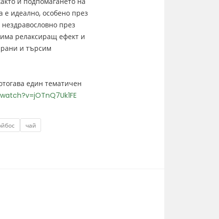
както и подпомагането на
а е идеално, особено през
и нездравословно през
 има релаксиращ ефект и
сирани и търсим
отогава един тематичен
/watch?v=jOTnQ7Uk1FE
ойбос
чай