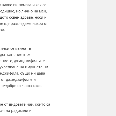
а какво ви помага и как се
годишно, но лично на мен,
ото освен здраве, носи и
ве ще разгледаме някои от
зи.
сички се кълнат в
в допълнение към
щението, джинджифилът е
укрепване на имунната ни
инджифила, също ни дава
т от джинджифил е и
по-добре от чаша кафе.
н от видовете чай, които са
тач на радикали и