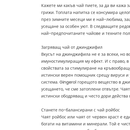
Кажете ми какъв чай пиете, за да ви кажа з
грижи. Топлата напитка се консумира цело
през зимните месеци ми е най-любима, защ
усещане за особен уют. В следващите редо
най-предпочитаните чайове и техните пол
Загряващ чай от джинджифил
Вкусът на джинджифила не е за всеки, но в
имуностимулиращия му ефект. И с право, 
свойствата за стимулиране на кръвообра
истински верен помощник срещу вируси и 
система. Gingerol горещото вещество в дж
усещането, че сме затоплени отвътре. Чая
истински ободряващ и често дори действа 
Станете по-балансирани с чай ройбос
Чаят ройбос или чаят от червен храст е еди
богати на витамини и минерали. Той е чис