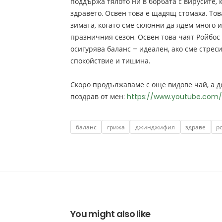
поддържа тялото ни в борбата с вирусите, 
здравето. Освен това е щадящ стомаха. Тов
зимата, когато сме склонни да ядем много 
празничния сезон. Освен това чаят Ройбос
осигурява баланс – идеален, ако сме стре
спокойствие и тишина.
Скоро продължаваме с още видове чай, а д
поздрав от мен:
https://www.youtube.com
Tags
баланс
грижа
джинджифил
здраве
р
You might also like