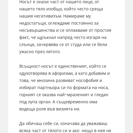
Носът е онази част от нашето лице, от
нашето тяло изобщо, който често среща
нашия негативизъм. Намираме му
недостатъци, оглеждаме постоянно за
несъвършенства и се оплакваме от простия
факт, че щръкнал напред често изгаря на
слънце, зачервява се от студа или се бели
ужасно през лятото.
Всъщност носът е единственият, който се
одухотворява в афоризми, а като добавим и
това, че мнозина развиват нософобия и
избират партньора си по формата на носа,
горкият се оказва най-мразеният и гледан
под лупа орган. А същевременно има
водеща роля във визията ни.
Да обичаш себе си, означава да уважаваш
всяка част от тялото си и ако нещо в нея не