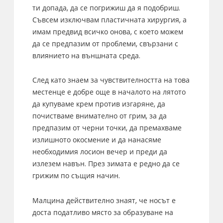
ти допада, да се погрижиш да я подобриш.
Съвсем изключвам пластичната хирургия, а
имам предвид всичко онова, с което можем
да се предпазим от проблеми, свързани с
влиянието на външната среда.
След като знаем за чувствителността на това
местенце е добре още в началото на лятото
да купуваме крем против изгаряне, да
почистваме внимателно от грим, за да
предпазим от черни точки, да премахваме
излишното окосмение и да нанасяме
необходимия лосион вечер и преди да
излезем навън. През зимата е редно да се
грижим по същия начин.
Малцина действително знаят, че носът е
доста податливо място за образуване на