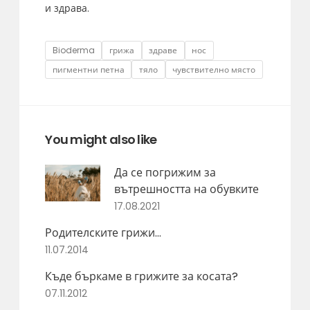
и здрава.
Tags
Bioderma
грижа
здраве
нос
пигментни петна
тяло
чувствително място
You might also like
Да се погрижим за
вътрешността на обувките
17.08.2021
Родителските грижи…
11.07.2014
Къде бъркаме в грижите за косата?
07.11.2012