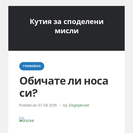
Кутия за споделени
мисли
Categories
ГРИЖОВНО
Обичате ли носа
си?
Posted on
07.06.2015
by
Zagrijenost