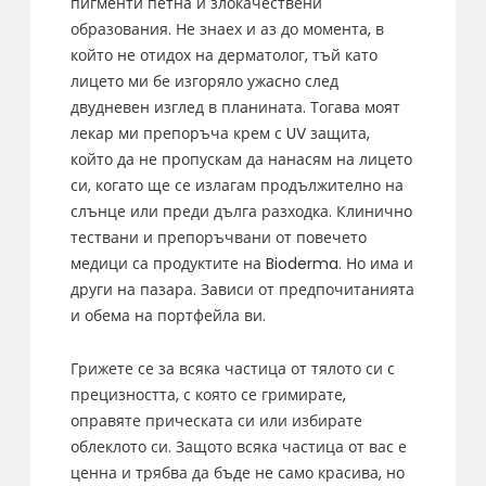
пигменти петна и злокачествени
образования. Не знаех и аз до момента, в
който не отидох на дерматолог, тъй като
лицето ми бе изгоряло ужасно след
двудневен изглед в планината. Тогава моят
лекар ми препоръча крем с UV защита,
който да не пропускам да нанасям на лицето
си, когато ще се излагам продължително на
слънце или преди дълга разходка. Клинично
тествани и препоръчвани от повечето
медици са продуктите на Bioderma. Но има и
други на пазара. Зависи от предпочитанията
и обема на портфейла ви.
Грижете се за всяка частица от тялото си с
прецизността, с която се гримирате,
оправяте прическата си или избирате
облеклото си. Защото всяка частица от вас е
ценна и трябва да бъде не само красива, но