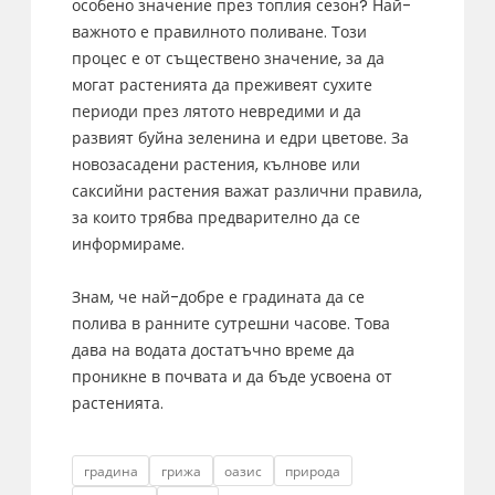
особено значение през топлия сезон? Най-
важното е правилното поливане. Този
процес е от съществено значение, за да
могат растенията да преживеят сухите
периоди през лятото невредими и да
развият буйна зеленина и едри цветове. За
новозасадени растения, кълнове или
саксийни растения важат различни правила,
за които трябва предварително да се
информираме.
Знам, че най-добре е градината да се
полива в ранните сутрешни часове. Това
дава на водата достатъчно време да
проникне в почвата и да бъде усвоена от
растенията.
Tags
градина
грижа
оазис
природа