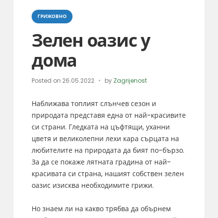
Categories
ГРИЖОВНО
Зелен оазис у
дома
Posted on
26.05.2022
by
Zagrijenost
Наближава топлият слънчев сезон и
природата представя една от най-красивите
си страни. Гледката на цъфтящи, уханни
цветя и великолепни лехи кара сърцата на
любителите на природата да бият по-бързо.
За да се покаже лятната градина от най-
красивата си страна, нашият собствен зелен
оазис изисква необходимите грижи.
Но знаем ли на какво трябва да обърнем