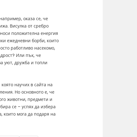
апример, оказа се, че
ижа. Висулка от сребро
 носи положителна енергия
чки ежедневни борби, които
росто работливо насекомо,
дрост? Или пък, че
а уют, дружба и топли
 която научих в сайта на
ления. Но основното е, че
ого животни, предмети и
бира се – успях да избера
, които мога да подаря на