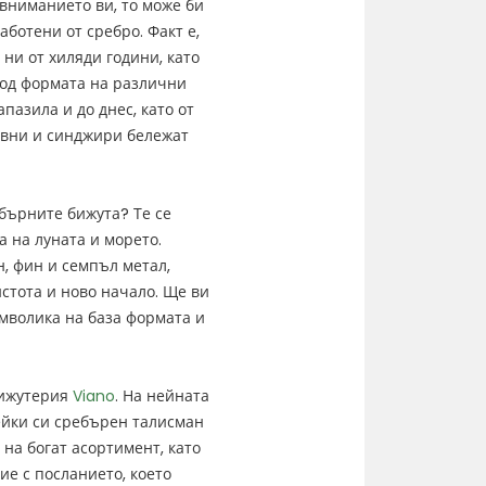
 вниманието ви, то може би
аботени от сребро. Факт е,
ни от хиляди години, като
од формата на различни
пазила и до днес, като от
ивни и синджири бележат
ебърните бижута? Те се
 на луната и морето.
, фин и семпъл метал,
стота и ново начало. Ще ви
имволика на база формата и
бижутерия
Viano
. На нейната
ейки си сребърен талисман
 на богат асортимент, като
ие с посланието, което