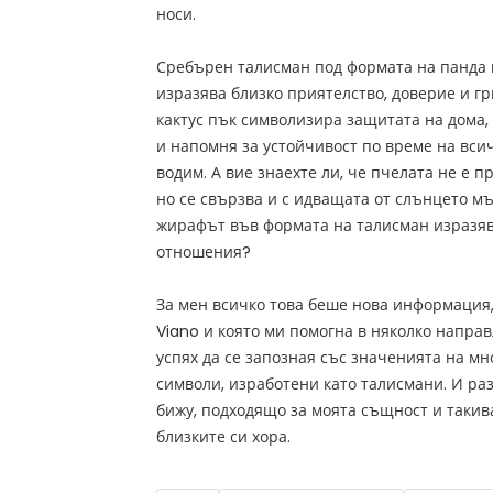
носи.
Сребърен талисман под формата на панда н
изразява близко приятелство, доверие и гр
кактус пък символизира защитата на дома,
и напомня за устойчивост по време на вси
водим. А вие знаехте ли, че пчелата не е п
но се свързва и с идващата от слънцето мъ
жирафът във формата на талисман изразяв
отношения?
За мен всичко това беше нова информация,
Viano и която ми помогна в няколко направ
успях да се запозная със значенията на мн
символи, изработени като талисмани. И раз
бижу, подходящо за моята същност и такива
близките си хора.