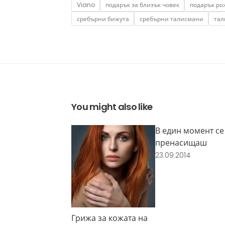
Tags
Viano
подарък за близък човек
подарък ро
сребърни бижута
сребърни талисмани
тал
You might also like
В един момент се
пренасищаш
23.09.2014
Грижа за кожата на