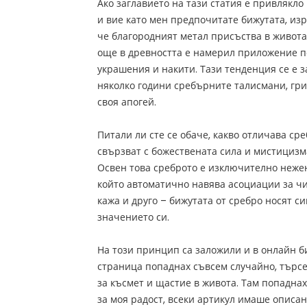
Ако заглавието на тази статия е привлякло
и вие като мен предпочитате бижутата, изр
че благородният метал присъства в живота 
още в древността е намерил приложение п
украшения и накити. Тази тенденция се е за
няколко години сребърните талисмани, гр
своя апогей.
Питали ли сте се обаче, какво отличава ср
свързват с божествената сила и мистицизма
Освен това среброто е изключително нежен
който автоматично навява асоциации за чи
кажа и друго – бижутата от сребро носят с
значението си.
На този принцип са заложили и в онлайн 
страница попаднах съвсем случайно, търс
за късмет и щастие в живота. Там попаднах
за моя радост, всеки артикул имаше описан