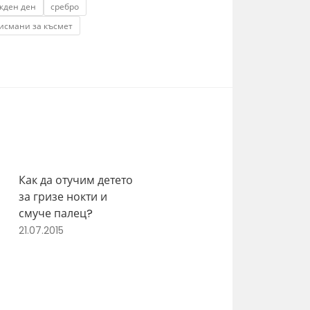
жден ден
сребро
исмани за късмет
Как да отучим детето
за гризе нокти и
смуче палец?
21.07.2015