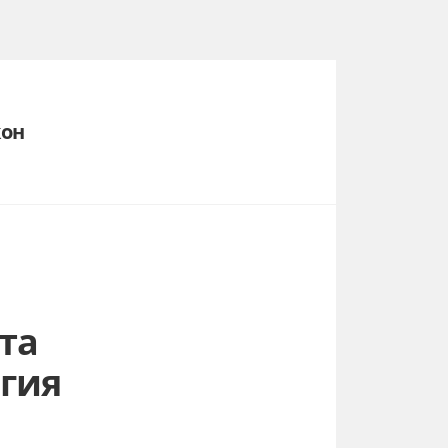
кон
та
гия