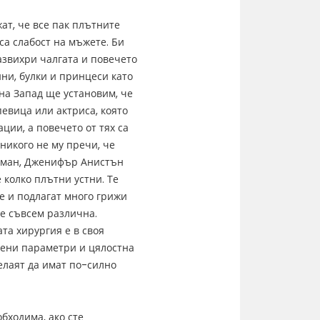
ат, че все пак плътните
са слабост на мъжете. Би
развихри чалгата и повечето
ни, булки и принцеси като
на Запад ще установим, че
евица или актриса, която
ции, а повечето от тях са
никого не му пречи, че
дман, Дженифър Анистън
 колко плътни устни. Те
е и подлагат много грижи
 е съвсем различна.
та хирургия е в своя
елени параметри и цялостна
елаят да имат по-силно
бходима, ако сте