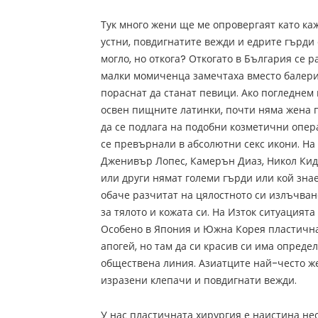
Тук много жени ще ме опровергаят като каж
устни, повдигнатите вежди и едрите гърди 
могло, но откога? Откогато в България се 
малки момиченца замечтаха вместо балери
пораснат да станат певици. Ако погледнем 
освен пищните латинки, почти няма жена п
да се подлага на подобни козметични опера
се превърнали в абсолютни секс икони. На 
Дженивър Лопес, Камерън Диаз, Никол Ки
или други нямат големи гърди или кой знае
обаче разчитат на цялостното си излъчван
за тялото и кожата си. На Изток ситуацията
Особено в Япония и Южна Корея пластична
апогей, но там да си красив си има опред
обществена линия. Азиатците най-често ж
изразени клепачи и повдигнати вежди.
У нас пластичната хирургия е наистина нео