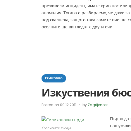
преживели инцидент, имате крив нос или 
аномалия. Тогава е разбираемо, че даже з
под скалпела, защото така самите вие ще с
околните ще ви гледат с други очи.
Categories
ГРИЖОВНО
Изкуствения бю
Posted on
09.12.2011
by
Zagrijenost
Първо да 
нашумялит
Красивите гърди