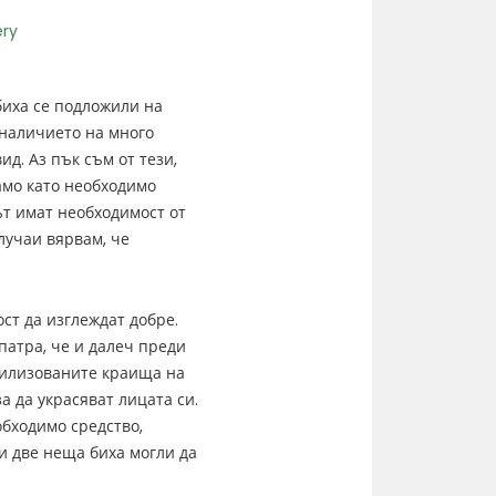
 биха се подложили на
наличието на много
д. Аз пък съм от тези,
амо като необходимо
ът имат необходимост от
лучаи вярвам, че
ст да изглеждат добре.
патра, че и далеч преди
вилизованите краища на
а да украсяват лицата си.
обходимо средство,
и две неща биха могли да