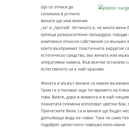
Що се отнася до
силикона в устните
винаги ще има мнения
„за“ и „против“. Истината е, че много жени
купища разкрасителни процедури, поради 
комплекси относно собствения си външен ви
които възприемат пластичната хирургия с
естетическо средство, ако жената или мъж
оперативна намеса. Във всички останали с
естественото си е най-красиво.
Жената и мъжът винаги са имали възможно
Грим се е ползвал още по-времето на Клео
това. Вижте, дори в момента и в най-неци
планетата племена използват цветни бои, з
Прическите били, са и винаги ще бъдат не
допълващо вида на човек. Така че само тез
подобрят цялостното човешко излъчване.