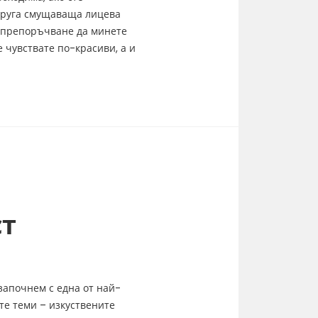
друга смущаваща лицева
а препоръчване да минете
е чувствате по-красиви, а и
ст
започнем с една от най-
е теми – изкуствените