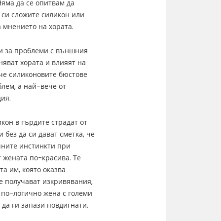
Няма да се опитвам да
а си сложите силикон или
 мнението на хората.
и за проблеми с външния
сняват хората и влияят на
аче силиконовите бюстове
блем, а най-вече от
ия.
икон в гърдите страдат от
 без да си дават сметка, че
чните инстинкти при
 жената по-красива. Те
а им, която оказва
е получават изкривявания,
о по-логично жена с големи
да ги запази повдигнати.