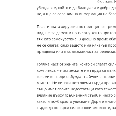
бюстове. 
убеждавам, който и да било дали е добре д
не, а ще се осланям на информация на база
Пластичната хирургия по принцип се гриж
вид, т.е. за дефекти по тялото, които прите
тяхното самочувствие. В днешно време об
не се слагат, само защото има някакъв про
прищявка или пък възможност за реализац
Голяма част от жените, които си слагат сил
комплекса, че истинските им гърди са малки
големите гърди събуждат най-вече първи
мъжете. Не винаги по-големи гърди правят
също имат своите недостатъци като тежестт
влияние върху гръбначния стълб и често с
както и по-бързото увисване. Дори е мног
гърди да потърси силиконови импланти, за 