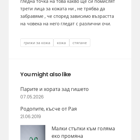
гледна точка на това какво ще си помислят
трети лица за кожата ни , не трябва да
забравяме , че според зависимо възрастта
на човека на него гледат с различни очи.
Tags
грижи за кожа
кожа
стягане
You might also like
Парите и хората зад гишето
07.05.2026
Родопите, късче от Рая
21.06.2019
Малки стъпки към голяма
еко промяна