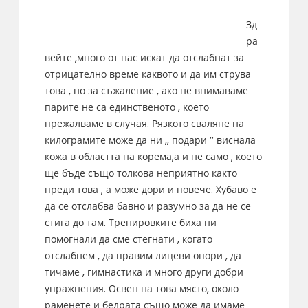
Зд
ра
вейте ,много от нас искат да отслабнат за
отрицателно време каквото и да им струва
това , но за съжаление , ако не внимаваме
парите не са единственото , което
прежалваме в случая. Рязкото сваляне на
килограмите може да ни ,, подари ’’ виснала
кожа в областта на корема,а и не само , което
ще бъде също толкова неприятно както
преди това , а може дори и повече. Хубаво е
да се отслабва бавно и разумно за да не се
стига до там. Тренировките биха ни
помогнали да сме стегнати , когато
отслабнем , да правим лицеви опори , да
тичаме , гимнастика и много други добри
упражнения. Освен на това място, около
раменете и бедрата също може да имаме