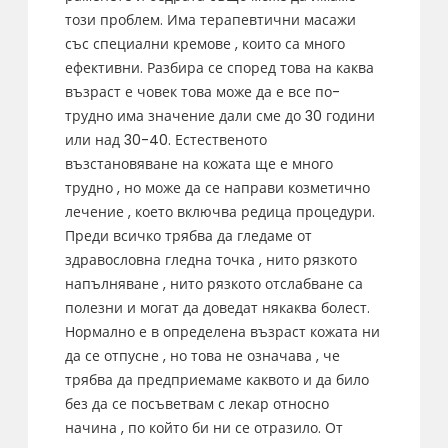
този проблем. Има терапевтични масажи
със специални кремове , които са много
ефективни. Разбира се според това на каква
възраст е човек това може да е все по-
трудно има значение дали сме до 30 години
или над 30-40. Естественото
възстановяване на кожата ще е много
трудно , но може да се направи козметично
лечение , което включва редица процедури.
Преди всичко трябва да гледаме от
здравословна гледна точка , нито рязкото
напълняване , нито рязкото отслабване са
полезни и могат да доведат някаква болест.
Нормално е в определена възраст кожата ни
да се отпусне , но това не означава , че
трябва да предприемаме каквото и да било
без да се посъветвам с лекар относно
начина , по който би ни се отразило. От