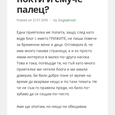
палец?
Posted on
21.07.2015
by
Zagrijenost
Една приятелка ме попита, защо, след като
водя блог с името ГРИЖИТЕ, не пиша повече
за бременни жени и деца. Отговорих й, че
има много такива страници, а и аз просто
имам интереси в малко по-друга насока.
Това е така, потвърди тя, но тъй като много
приятелки ми четели блога и ми имали
доверие, би било добре поне от време на
време да вкарвам нещо и по тази темата. Не
че не съм го правела преди, но било по-
хубаво да се сещам по-често.
Ами ще опитам, но нищо не обещавам.