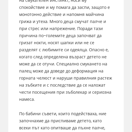
на смукателен инстинкт, носи му
спокойствие и му помага да заспи, защото е
монотонно действие и напомня майчина
грижа и утеха. Много деца смучат палче и
при стрес или напрежение. Поради тази
причина по-големите деца започват да
гризат нокти, носят шапки или не се
разделят с любимите си одеялца. Опасно е,
когато след определена възраст детето не
може да се отучи. Специално смукането на
палец може да доведе до деформация на
горната челюст и наруши правилния растеж
на зъбките и с последствие да се наложат
чести посещения при зъболекар и сериозна
намеса.
По бабини съвети, които подействаха, ние
започнахме да приспиваме детето, като
всеки път като опитваше да пъхне палче,