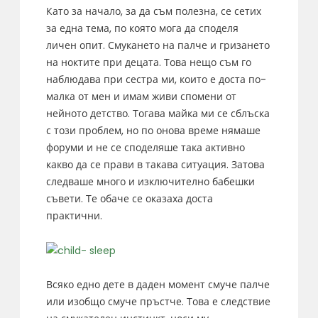
Като за начало, за да съм полезна, се сетих
за една тема, по която мога да споделя
личен опит. Смукането на палче и гризането
на ноктите при децата. Това нещо съм го
наблюдава при сестра ми, които е доста по-
малка от мен и имам живи спомени от
нейното детство. Тогава майка ми се сблъска
с този проблем, но по онова време нямаше
форуми и не се споделяше така активно
какво да се прави в такава ситуация. Затова
следваше много и изключително бабешки
съвети. Те обаче се оказаха доста
практични.
Всяко едно дете в даден момент смуче палче
или изобщо смуче пръстче. Това е следствие