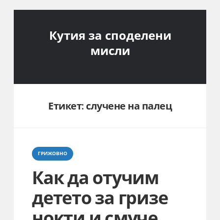
Кутия за споделени
мисли
Етикет:
случене на палец
Categories
ГРИЖОВНО
Как да отучим
детето за гризе
нокти и смуче