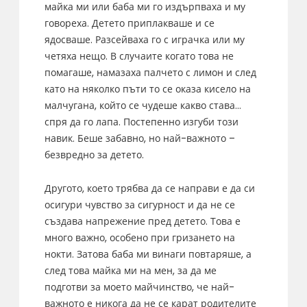
майка ми или баба ми го издърпваха и му
говореха. Детето приплакваше и се
ядосваше. Разсейваха го с играчка или му
четяха нещо. В случаите когато това не
помагаше, намазаха палчето с лимон и след
като на няколко пъти то се оказа кисело на
малчугана, който се чудеше какво става…
спря да го лапа. Постепенно изгуби този
навик. Беше забавно, но най-важното –
безвредно за детето.
Другото, което трябва да се направи е да си
осигури чувство за сигурност и да не се
създава напрежение пред детето. Това е
много важно, особено при гризането на
нокти. Затова баба ми винаги повтаряше, а
след това майка ми на мен, за да ме
подготви за моето майчинство, че най-
важното е никога да не се карат родителите