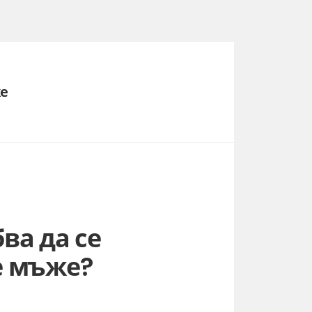
е
ва да се
е мъже?