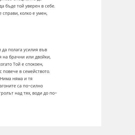
да бъде той уверен в себе.
 справи, колко е умен,
и да полага усилия във
 на брачни или двойки,
огато Той е спокоен,
с повече в семейството.
 Нима няма и тя
агоните са по-силно
ролът над тях, води до по-