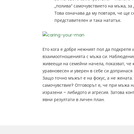
„полива“ самочувствието на мъжа, за 
Това означава да му повтаря, че ще се
представителен и така нататък.
Ето кога е добре нежният пол да подкрепя 
взаимоотношенията с мъжа си. Наблюдения
живеещи на семейни начела, показват, че к
уравновесен и уверен в себе си допринася 
Защо точно мъжът е на фокус, а не жената.
самочувствие? Отговорът е, че при мъжа н
изразени – либидото и агресия. Затова конт
явни резултати в личен план.