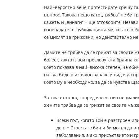
Най-вероятно вече протестирате срещу та
въпрос. Такова нещо като „трябва“ не би т
кажете, и „винаги“ – ще отговорите. Незав
изненадате от публикацията ми, когато отб
се мислят за грижовни, но действително не 
Дамите не трябва да се грижат за своите м
болест, както гласи прословутата брачна кл
което показва в най-висока степен, че об
нас да бъде в изрядно здраве и вид и да п
което му е необходимо, за да се чувства ща
Затова ето кога, според известни специали
жените трябва да се грижат за своите мъже
Всеки път, когато Той е разстроен ил
ден. – Стресът е бич и би могъл да 
заболявания, а ако присъствието и гр