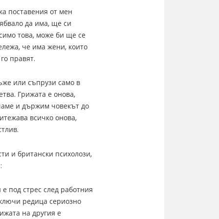
ка поставения от мен
рябвало да има, ще си
исимо това, може би ще се
ележа, че има жени, които
го правят.
ъже или съпрузи само в
етва. Грижата е онова,
ичаме и държим човекът до
ритежава всичко онова,
стлив.
сти и британски психолози,
:
и е под стрес след работния
отключи редица сериозно
ижата на другия е