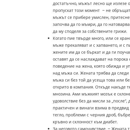
достатъчно, мъжът лесно ще излезе о
пропускат този момент – не обръщат
мъжът се прибере умислен, притеснен
започва да го мъмри, да го натоварв
да му споделя за собствените грижи.
Когато пие твърде много, или се хран
мъже прекаляват и с хапването, и с п
жените им да се бъркат и да ги поуча
оставят да се наслаждават на порока 
поведение на жена, която обижда и 
над мъжа си. Жената трябва да следи
мъжа си без той да усеща това или бе
открито в компания. Откъде накъде тя
мнозина. Ами мъжкият мозък е склоне
удоволствие без да мисли за „после“, 
практичен и винаги взима в предви
тегло, проблеми с черния дроб, бъбре
кръвно и склонност към диабет.
За неговото самочувствие. – Жената 