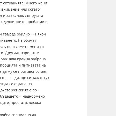
т ситуацията. Много жени
 внимание или когато
 и закъснял, съпругата
а с делничните проблеми и
и твърде обилно. – Някои
ийването. Не обичат
ват, но и самите жени ги
си. Другият вариант е
упражнява крайна забрана
 порцията и питиетата на
з да му се противопоставя
 ще следи, ще си кажат тук
н да се отдава на
докато женският е по-
д бъдещето – наднормено
ците, простата, високо
трябва специално да