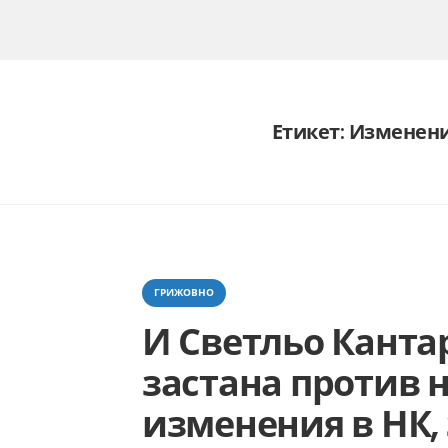
Етикет:
Изменени
Categories
ГРИЖОВНО
И Светльо Кант
застана против 
изменения в НК,