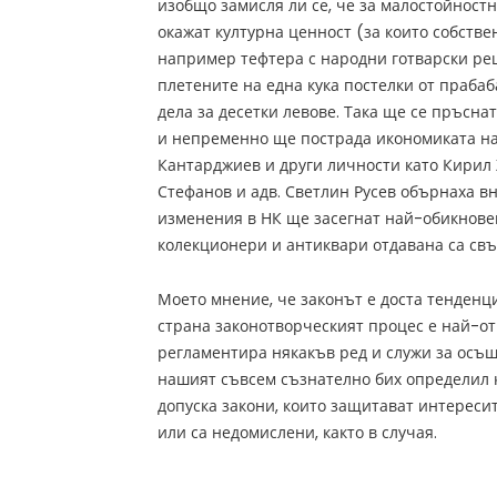
изобщо замисля ли се, че за малостойностн
окажат културна ценност (за които собстве
например тефтера с народни готварски рец
плетените на една кука постелки от прабаба
дела за десетки левове. Така ще се пръсн
и непременно ще пострада икономиката на
Кантарджиев и други личности като Кирил 
Стефанов и адв. Светлин Русев обърнаха в
изменения в НК ще засегнат най-обикнове
колекционери и антиквари отдавана са свъ
Моето мнение, че законът е доста тенденц
страна законотворческият процес е най-от
регламентира някакъв ред и служи за осъщ
нашият съвсем съзнателно бих определил 
допуска закони, които защитават интереси
или са недомислени, както в случая.