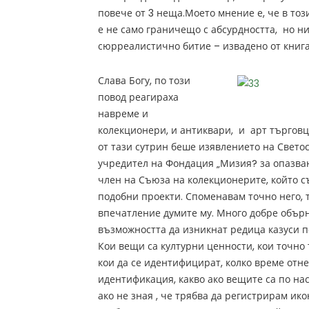
повече от 3 неща.Моето мнение е, че в тоз
е не само граничещо с абсурдността, но ни
сюрреалистично битие – извадено от книг
Слава Богу, по този
повод реагираха
навреме и
колекционери, и антиквари, и арт търговци
от тази сутрин беше изявлението на Свето
учредител на Фондация „Мизия? за опазва
член на Съюза на колекционерите, който с
подобни проекти. Споменавам точно него, 
впечатление думите му. Много добре обър
възможността да изникнат редица казуси п
Кои вещи са културни ценности, кои точно 
кои да се идентифицират, колко време отн
идентификация, какво ако вещите са по нас
ако не зная , че трябва да регистрирам икон