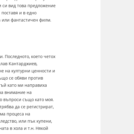
и си вид това предложение
 поставя и в едно
а или фантастичен филм.
. Последното, което четох
слав Кантарджиев,
не на културни ценности и
ъщо се обяви против
тъй като ми направиха
на внимание на
о въпроси също като моя.
трябва да се регистрират,
ема процеса на
ледство, или пък купени,
ата в хола и т.н. Някой