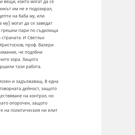
и вещи, които могат да се
никът им не е подозирал,
епти на баба му, или
 му) могат да се заведат
ат грешни пари по съдилища
 страната. И Светльо
Христосков, проф. Валери
нимание, че подобни
ните хора. Защото
ршили тази работа.
иозен и задължаващ. В една
говорната дейност, защото
ествяване на контрол, но
като опорочен, защото
те на политическия ни елит