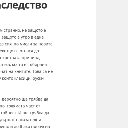
аследство
ам странно, не защото е
защото е утро в една
а спя, по мисли за новите
екс що се отнася до
онкретната причина,
отека, която е събирана
чат на книгите. Това са не
 които класици, руски
й-вероятно ще трябва да
по-голямата част от
стойност. И ще трябва да
ъдържат наказателни
нещо и до 6 ако пропусна