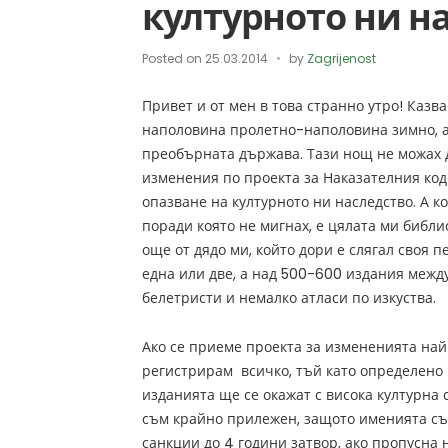
културното ни н
Posted on
25.03.2014
by
Zagrijenost
Привет и от мен в това странно утро! Казв
наполовина пролетно-наполовина зимно, а 
преобърната държава. Тази нощ не можах д
изменения по проекта за Наказателния код
опазване на културното ни наследство. А к
поради която не мигнах, е цялата ми библи
още от дядо ми, който дори е слягал своя пе
една или две, а над 500-600 издания между
белетристи и немалко атласи по изкуства.
Ако се приеме проекта за измененията на
регистрирам всичко, тъй като определено 
изданията ще се окажат с висока културна 
съм крайно прилежен, защото именията с
санкции до 4 години затвор, ако пропусна 