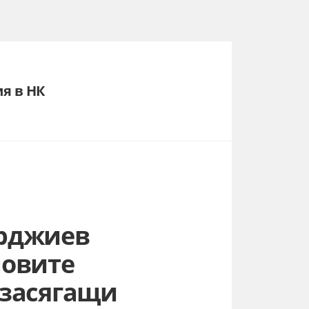
я в НК
арджиев
новите
 засягащи