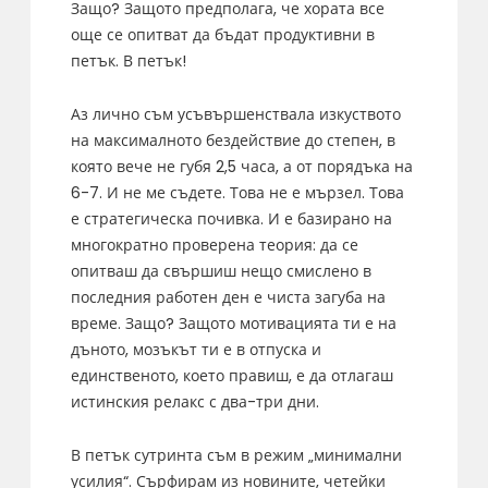
Защо? Защото предполага, че хората все
още се опитват да бъдат продуктивни в
петък. В петък!
Аз лично съм усъвършенствала изкуството
на максималното бездействие до степен, в
която вече не губя 2,5 часа, а от порядъка на
6-7. И не ме съдете. Това не е мързел. Това
е стратегическа почивка. И е базирано на
многократно проверена теория: да се
опитваш да свършиш нещо смислено в
последния работен ден е чиста загуба на
време. Защо? Защото мотивацията ти е на
дъното, мозъкът ти е в отпуска и
единственото, което правиш, е да отлагаш
истинския релакс с два-три дни.
В петък сутринта съм в режим „минимални
усилия“. Сърфирам из новините, четейки