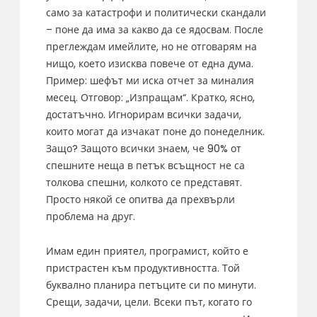
само за катастрофи и политически скандали
– поне да има за какво да се ядосвам. После
преглеждам имейлите, но не отговарям на
нищо, което изисква повече от една дума.
Пример: шефът ми иска отчет за миналия
месец. Отговор: „Изпращам“. Кратко, ясно,
достатъчно. Игнорирам всички задачи,
които могат да изчакат поне до понеделник.
Защо? Защото всички знаем, че 90% от
спешните неща в петък всъщност не са
толкова спешни, колкото се представят.
Просто някой се опитва да прехвърли
проблема на друг.
Имам един приятел, програмист, който е
пристрастен към продуктивността. Той
буквално планира петъците си по минути.
Срещи, задачи, цели. Всеки път, когато го