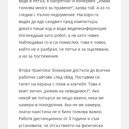
видя в петък, е напрегнат и изнервен. „Имам
толкова много за правене!“, казва той. А аз го
гледам с пълно недоумение. Наскоро го
видях да яде сандвич пред компютъра,
докато пише код и води видеоконференция.
Изглеждаше като робот, а не като човек.
Наблюдавах го и си помислих: това е човек,
който не е разбрал, че петък е за оцеляване,
а не за постижения.
Втора практика: блокирам достъпа до всички
работни сайтове след обяд. Поставям си
тапет на екрана с плаж и коктейл. Това е
моят личен „режим на невидимост“. Ако
някой ме потърси за нещо важно, нека ме
намери в понеделник. Ако не ме намери,
значи наистина не е било толкова важно.
Работя дистанционно от 3 години и съм
установила, че отсъствието на физически