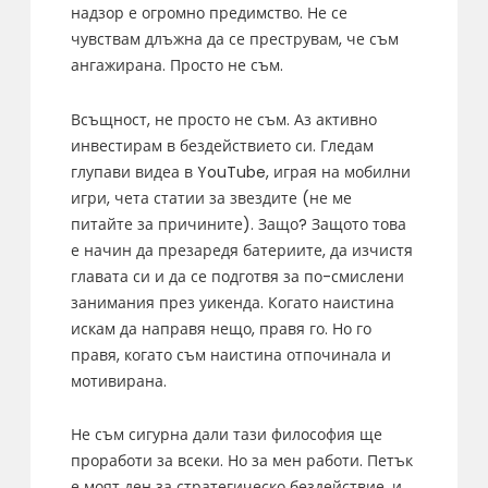
надзор е огромно предимство. Не се
чувствам длъжна да се преструвам, че съм
ангажирана. Просто не съм.
Всъщност, не просто не съм. Аз активно
инвестирам в бездействието си. Гледам
глупави видеа в YouTube, играя на мобилни
игри, чета статии за звездите (не ме
питайте за причините). Защо? Защото това
е начин да презаредя батериите, да изчистя
главата си и да се подготвя за по-смислени
занимания през уикенда. Когато наистина
искам да направя нещо, правя го. Но го
правя, когато съм наистина отпочинала и
мотивирана.
Не съм сигурна дали тази философия ще
проработи за всеки. Но за мен работи. Петък
е моят ден за стратегическо бездействие, и