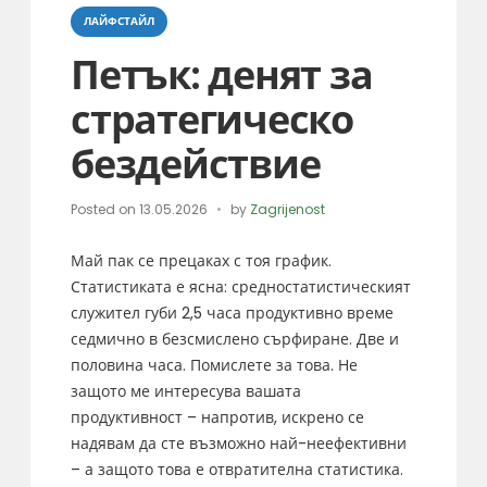
Categories
ЛАЙФСТАЙЛ
Петък: денят за
стратегическо
бездействие
Posted on
13.05.2026
by
Zagrijenost
Май пак се прецаках с тоя график.
Статистиката е ясна: средностатистическият
служител губи 2,5 часа продуктивно време
седмично в безсмислено сърфиране. Две и
половина часа. Помислете за това. Не
защото ме интересува вашата
продуктивност – напротив, искрено се
надявам да сте възможно най-неефективни
– а защото това е отвратителна статистика.