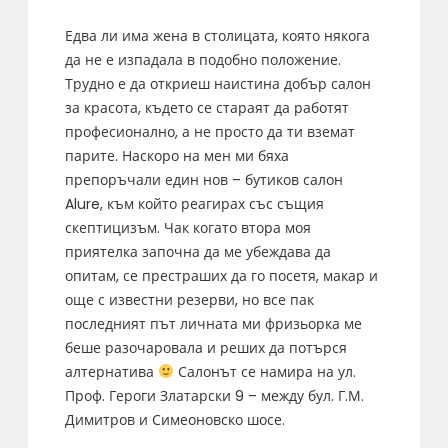
Едва ли има жена в столицата, която някога
да не е изпадала в подобно положение.
Трудно е да откриеш наистина добър салон
за красота, където се стараят да работят
професионално, а не просто да ти вземат
парите. Наскоро на мен ми бяха
препоръчали един нов – бутиков салон
Alure, към който реагирах със същия
скептицизъм. Чак когато втора моя
приятелка започна да ме убеждава да
опитам, се престраших да го посетя, макар и
още с известни резерви, но все пак
последният път личната ми фризьорка ме
беше разочаровала и реших да потърся
алтернатива
Салонът се намира на ул.
Проф. Героги Златарски 9 – между бул. Г.М.
Димитров и Симеоновско шосе.