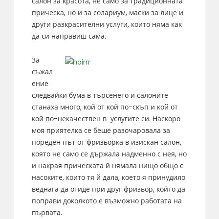
салон за красота, не само за традиционната
прическа, но и за солариум, маски за лице и
други разкрасителни услуги, които няма как
да си направиш сама.
За
съжал
ение
следвайки бума в търсенето и салоните
станаха много, кой от кой по-скъп и кой от
кой по-некачествен в услугите си. Наскоро
моя приятелка се беше разочаровала за
пореден път от фризьорка в изискан салон,
която не само се държала надменно с нея, но
и накрая прическата й нямала нищо общо с
насоките, които тя й дала, което я принудило
веднага да отиде при друг фризьор, който да
поправи доколкото е възможно работата на
първата.