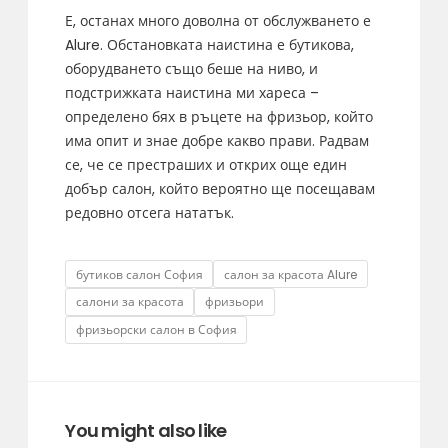
Е, останах много доволна от обслужването е
Alure. Обстановката наистина е бутикова,
оборудването също беше на ниво, и
подстрижката наистина ми хареса –
определено бях в ръцете на фризьор, който
има опит и знае добре какво прави. Радвам
се, че се престраших и открих още един
добър салон, който вероятно ще посещавам
редовно отсега нататък.
Tags
бутиков салон София
салон за красота Alure
салони за красота
фризьори
фризьорски салон в София
You might also like