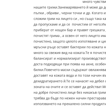
много чувств
нашите грижи.Занемаряването й може да д
пъпки , обриви , черни точки и др. Когато
сложим грим на лицето си , но също така к
да пропускаме и да се почистим от него.Има
приберат от нощен бар и правят грешката д
почистят грима , а освен от него лицето им
почистено, защото цялото изпотяване и ци
мръсни ръце оставят бактерии по кожата н
много за свежия вид на кожата.Те я почист
балансират и нормализират производствот
доста подходящи при поява на акне, особен
билки.Повечето маски съдържат овлажнява
доставят на кожата вода и по този начин в
дехидратирането й.Те се нанасят на дебел 
зоната на очите и се оставят да действат.М
на добре почистено лице без никакъв грим
трябва да бъде по нежен начин престарава
използването на прекалено силни продукт