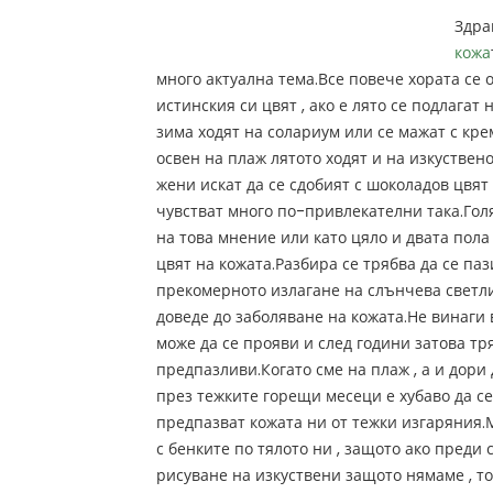
Здра
кожа
много актуална тема.Все повече хората се 
истинския си цвят , ако е лято се подлагат 
зима ходят на солариум или се мажат с кре
освен на плаж лятото ходят и на изкустве
жени искат да се сдобият с шоколадов цвят 
чувстват много по-привлекателни така.Гол
на това мнение или като цяло и двата пол
цвят на кожата.Разбира се трябва да се паз
прекомерното излагане на слънчева светл
доведе до заболяване на кожата.Не винаги 
може да се прояви и след години затова тр
предпазливи.Когато сме на плаж , а и дори
през тежките горещи месеци е хубаво да се
предпазват кожата ни от тежки изгаряния.
с бенките по тялото ни , защото ако преди 
рисуване на изкуствени защото нямаме , то 