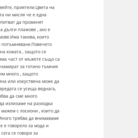
вейте, приятели.Цвета на
та ни мисля че е една
опитват да променят
на дълги плажове , ако е
мове.Има такива, които
но потъмняване.Повечето
на кожата , защото се
яма част от мъжете също са
а намират за готино тъмния
им много , защото
ина или изкуствена може да
вредата се усеща веднага,
ябва да сме много
 да излизаме на разходка
 мажем с лосиони , които да
Много трябва да внимаваме
се е говорело за мода и
сега се говори за