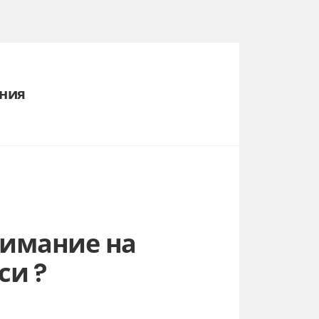
яния
имание на
си ?