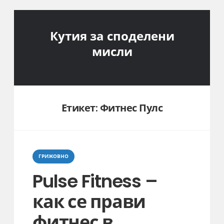
Кутия за споделени
мисли
Етикет:
Фитнес Пулс
Categories
ГРИЖОВНО
Pulse Fitness –
как се прави
фитнес в