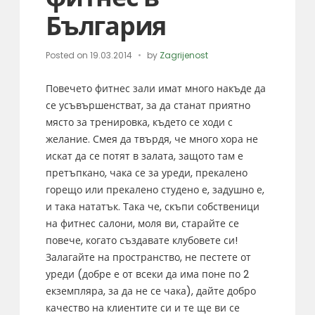
България
Posted on
19.03.2014
by
Zagrijenost
Повечето фитнес зали имат много накъде да
се усъвършенстват, за да станат приятно
място за тренировка, където се ходи с
желание. Смея да твърдя, че много хора не
искат да се потят в залата, защото там е
претъпкано, чака се за уреди, прекалено
горещо или прекалено студено е, задушно е,
и така нататък. Така че, скъпи собственици
на фитнес салони, моля ви, старайте се
повече, когато създавате клубовете си!
Залагайте на пространство, не пестете от
уреди (добре е от всеки да има поне по 2
екземпляра, за да не се чака), дайте добро
качество на клиентите си и те ще ви се