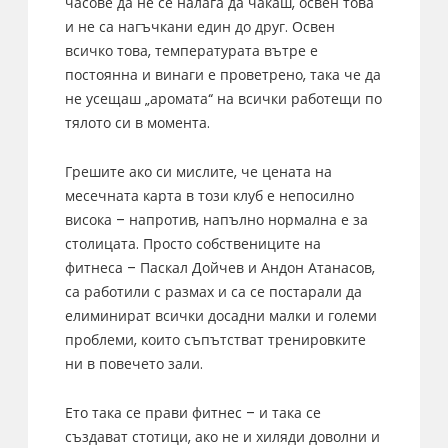
часове да не се налага да чакаш, освен това
и не са нагъчкани един до друг. Освен
всичко това, температурата вътре е
постоянна и винаги е проветрено, така че да
не усещаш „аромата“ на всички работещи по
тялото си в момента.
Грешите ако си мислите, че цената на
месечната карта в този клуб е непосилно
висока – напротив, напълно нормална е за
столицата. Просто собствениците на
фитнеса – Паскал Дойчев и Андон Атанасов,
са работили с размах и са се постарали да
елиминират всички досадни малки и големи
проблеми, които съпътстват тренировките
ни в повечето зали.
Ето така се прави фитнес – и така се
създават стотици, ако не и хиляди доволни и