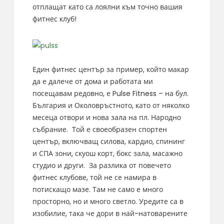
отплащат като са лоялни към точно вашия
фитнес клуб!
Един фитнес център за пример, който макар
да е далече от дома и работата ми
посещавам редовно, е Pulse Fitness – на бул.
България и Околовръстното, като от няколко
месеца отвори и нова зала на пл. Народно
събрание. Той е своеобразен спортен
център, включващ силова, кардио, спининг
и СПА зони, скуош корт, бокс зала, масажно
студио и други. За разлика от повечето
фитнес клубове, той не се намира в
потискащо мазе. Там не само е много
просторно, но и много светло. Уредите са в
изобилие, така че дори в най-натоварените