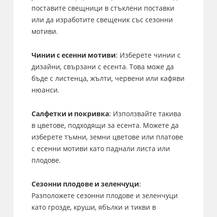
поставите свещници в стъклени поставки
или да изработите свещеник със сезонни
мотиви.
Чинии с есенни мотиви:
Изберете чинии с
дизайни, свързани с есента. Това може да
бъде с листенца, жълти, червени или кафяви
нюанси.
Салфетки и покривка:
Използвайте такива
в цветове, подходящи за есента. Можете да
изберете тъмни, земни цветове или платове
с есенни мотиви като паднали листа или
плодове.
Сезонни плодове и зеленчуци:
Разположете сезонни плодове и зеленчуци
като грозде, круши, ябълки и тикви в