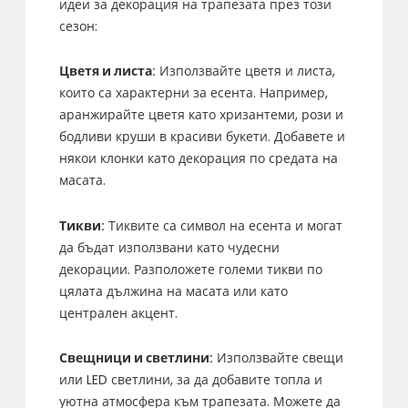
идеи за декорация на трапезата през този
сезон:
Цветя и листа:
Използвайте цветя и листа,
които са характерни за есента. Например,
аранжирайте цветя като хризантеми, рози и
бодливи круши в красиви букети. Добавете и
някои клонки като декорация по средата на
масата.
Тикви:
Тиквите са символ на есента и могат
да бъдат използвани като чудесни
декорации. Разположете големи тикви по
цялата дължина на масата или като
централен акцент.
Свещници и светлини:
Използвайте свещи
или LED светлини, за да добавите топла и
уютна атмосфера към трапезата. Можете да