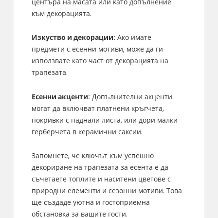
центъра на масата или като допълнение
към декорацията.
Изкуство и декорации:
Ако имате
предмети с есенни мотиви, може да ги
използвате като част от декорацията на
трапезата.
Есенни акценти:
Допълнителни акценти
могат да включват платнени кръгчета,
покривки с паднали листа, или дори малки
герберчета в керамични саксии.
Запомнете, че ключът към успешно
декориране на трапезата за есента е да
съчетаете топлите и наситени цветове с
природни елементи и сезонни мотиви. Това
ще създаде уютна и гостоприемна
обстановка за вашите гости.