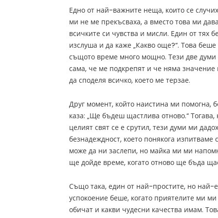
Едно от най-важните неща, които се случих
ми не ме прекъсваха, а вместо това ми дав
всичките си чувства и мисли. Един от тях б
изслуша и да каже „Какво още?“. Това беше
същото време много мощно. Тези две думи 
сама, че ме подкрепят и че няма значение
да споделя всичко, което ме терзае.
Друг момент, който наистина ми помогна, б
каза: „Ще бъдеш щастлива отново.“ Тогава, 
целият свят се е срутил, тези думи ми дадо
безнадеждност, което понякога изпитваме 
може да ни заслепи, но майка ми ми напом
ще дойде време, когато отново ще бъда ща
Също така, един от най-простите, но най-
успокоение беше, когато приятелите ми ми
обичат и какви чудесни качества имам. Тов