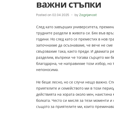
важни стъпки
Posted on
02.04.2025
by
Zagrijenost
След като завърших университета, премина
трудните раздели в живота си. Бях във връ
години. Но след като се преместих в нов гра
започнахме да осъзнаваме, че вече не сме
свързвахме така, както преди. И двамата р
разделим, въпреки че тогава сърцето ми б
благодарна, че направихме този избор, но 
непоносима.
Не беше лесно, но се случи нещо важно. Сп
приятелите и семейството ми в този период.
действията на хората около мен, наистина
болката. Често си мисля за тези моменти и
същото за приятелите ми, които преминав