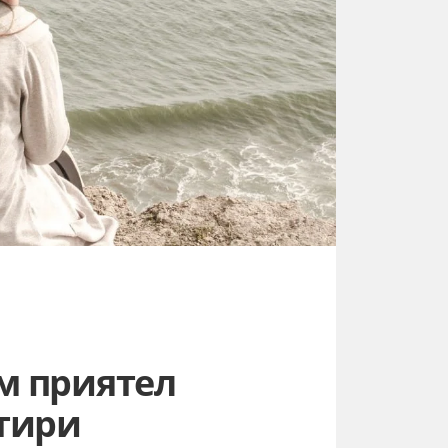
м приятел
етири