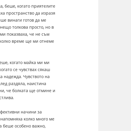
а, беше, когато приятелите
аха пространство да изразя
еше винаги готов да ме
 нещо толкова просто, но в
ми показваха, че не съм
 колко време ще ми отнеме
еше, когато майка ми ми
когато се чувствах сякаш
ха надежда. Чувството на
след раздяла, наистина
ни, че болката ще отмине и
стлива.
ефективни начини за
 напомняха колко много ме
а беше особено важно,