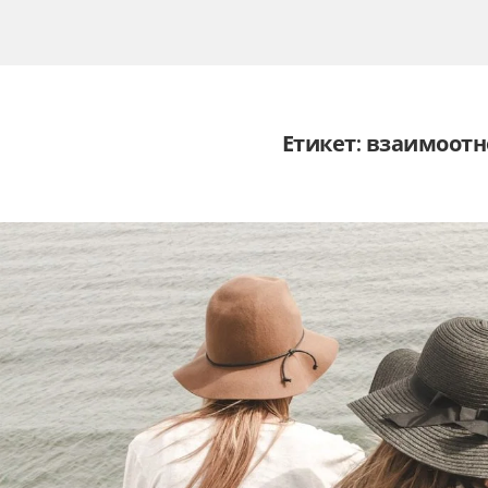
Етикет:
взаимоот