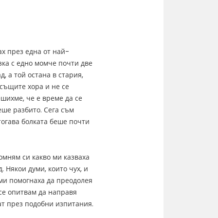
х през една от най-
зка с едно момче почти две
д, а той остана в стария,
 същите хора и не се
ешихме, че е време да се
еше разбито. Сега съм
тогава болката беше почти
омням си какво ми казваха
 Някои думи, които чух, и
 ми помогнаха да преодолея
 се опитвам да направя
ат през подобни изпитания.