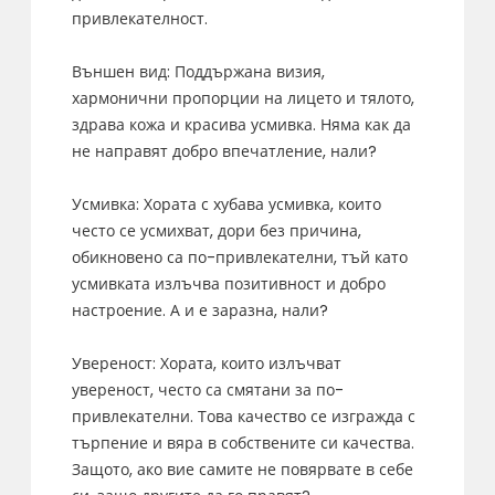
привлекателност.
Външен вид: Поддържана визия,
хармонични пропорции на лицето и тялото,
здрава кожа и красива усмивка. Няма как да
не направят добро впечатление, нали?
Усмивка: Хората с хубава усмивка, които
често се усмихват, дори без причина,
обикновено са по-привлекателни, тъй като
усмивката излъчва позитивност и добро
настроение. А и е заразна, нали?
Увереност: Хората, които излъчват
увереност, често са смятани за по-
привлекателни. Това качество се изгражда с
търпение и вяра в собствените си качества.
Защото, ако вие самите не повярвате в себе