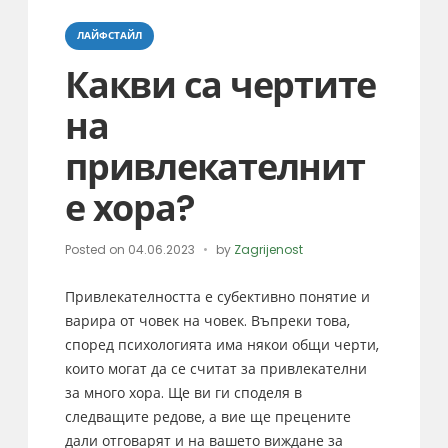
Categories
ЛАЙФСТАЙЛ
Какви са чертите
на
привлекателнит
е хора?
Posted on
04.06.2023
by
Zagrijenost
Привлекателността е субективно понятие и
варира от човек на човек. Въпреки това,
според психологията има някои общи черти,
които могат да се считат за привлекателни
за много хора. Ще ви ги споделя в
следващите редове, а вие ще прецените
дали отговарят и на вашето виждане за