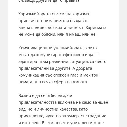
си, защо другите да го правят?
Харизма: Хората със силна харизма
привличат вниманието и създават
впечатление със своята личност. Харисмата
не може да обясни, или я имаш, или не.
Комуникационни умения: Хората, които
могат да комуникират ефективно и да се
адаптират към различни ситуации, са често
привлекателни за другите. А добрата
комуникация със спокоен глас и мек тон
помага във всяка сфера на живота.
Важно е да се отбележи, че
привлекателността включва не само външен
вид, но и личностни качества, като
приятелство, чувство за хумор, състрадание
и интелект. Всеки човек е уникален и може