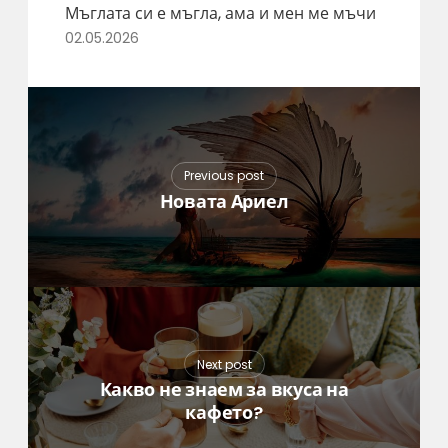
Мъглата си е мъгла, ама и мен ме мъчи
02.05.2026
Previous post
Новата Ариел
Next post
Какво не знаем за вкуса на
кафето?